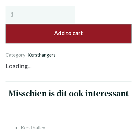
Kersthanger
Baby
in
Add to cart
dekentje
quantity
Category:
Kersthangers
Loading...
Misschien is dit ook interessant
Kerstballen