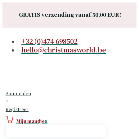
Skip
GRATIS verzending vanaf 50,00 EUR!
to
content
+32 (0)474 698502
hello@christmasworld.be
Aanmelden
of
Registreer
Mijn mandje
0